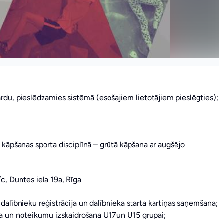
rdu, pieslēdzamies sistēmā (esošajiem lietotājiem pieslēgties);
s kāpšanas sporta disciplīnā – grūtā kāpšana ar augšējo
c, Duntes iela 19a, Rīga
 dalībnieku reģistrācija un dalībnieka starta kartiņas saņemšana;
ana un noteikumu izskaidrošana U17un U15 grupai;