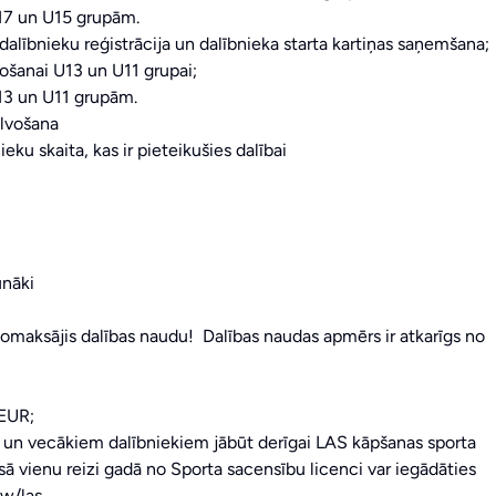
 U17 un U15 grupām.
dalībnieku reģistrācija un dalībnieka starta kartiņas saņemšana;
rošanai U13 un U11 grupai;
U13 un U11 grupām.
alvošana
ieku skaita, kas ir pieteikušies dalībai
unāki
nomaksājis dalības naudu! Dalības naudas apmērs ir atkarīgs no
 EUR;
 un vecākiem dalībniekiem jābūt derīgai LAS kāpšanas sporta
sā vienu reizi gadā no Sporta sacensību licenci var iegādāties
ew/las