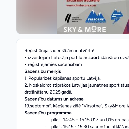
Reģistrācija sacensībām ir atvērta!
• izveidojam lietotāja porfilu ar
sportista
vārdu uzvā
• reģistrējamies sacensībām
Sacensību mērķis
1. Popularizēt kāpšanas sportu Latvijā.
2. Noskaidrot stiprākos Latvijas jaunatnes sportistu
drošināšanu 2025.gadā.
Sacensību datums un adrese
19.septembrī, kāpšanas zālē "Virsotne", Sky&More i/
Sacensību programma
plkst. 14:45 – 15.15 U17 un U15 grupas
·
plkst. 15:15 - 15:30 sacensību atklāš
·