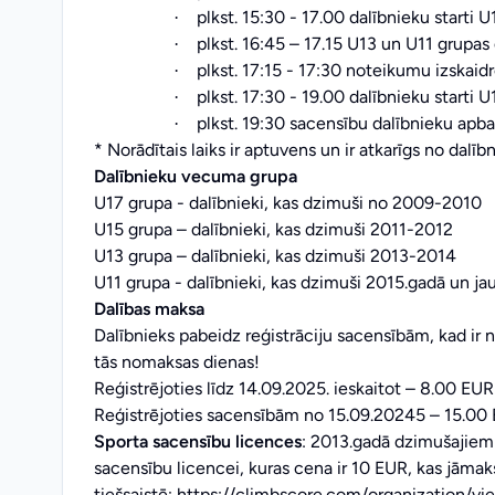
plkst. 15:30 - 17.00 dalībnieku starti
·
plkst. 16:45 – 17.15 U13 un U11 grupas 
·
plkst. 17:15 - 17:30 noteikumu izskaid
·
plkst. 17:30 - 19.00 dalībnieku starti 
·
plkst. 19:30 sacensību dalībnieku apb
·
* Norādītais laiks ir aptuvens un ir atkarīgs no dalībn
Dalībnieku vecuma grupa
U17 grupa - dalībnieki, kas dzimuši no 2009-2010
U15 grupa – dalībnieki, kas dzimuši 2011-2012
U13 grupa – dalībnieki, kas dzimuši 2013-2014
U11 grupa - dalībnieki, kas dzimuši 2015.gadā un ja
Dalības maksa
Dalībnieks pabeidz reģistrāciju sacensībām, kad ir 
tās nomaksas dienas!
Reģistrējoties līdz 14.09.2025. ieskaitot – 8.00 EUR
Reģistrējoties sacensībām no 15.09.20245 – 15.00
Sporta sacensību licences
: 2013.gadā dzimušajiem
sacensību licencei, kuras cena ir 10 EUR, kas jāmak
tiešsaistē;
https://climbscore.com/organization/vi